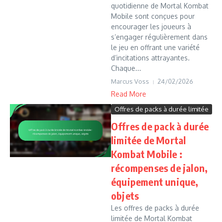
quotidienne de Mortal Kombat
Mobile sont conçues pour
encourager les joueurs à
s’engager régulièrement dans
le jeu en offrant une variété
d’incitations attrayantes.
Chaque...
Marcus Voss
24/02/2026
Read More
Offres de packs à durée limitée
Offres de pack à durée
limitée de Mortal
Kombat Mobile :
récompenses de jalon,
équipement unique,
objets
Les offres de packs à durée
limitée de Mortal Kombat