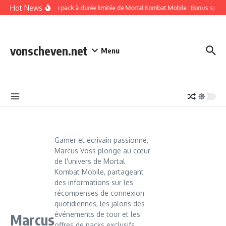
Skip to content
Hot News
Offres de pack à durée limitée de Mortal Kombat Mobile : Bonus spécia
vonscheven.net
Menu
Gamer et écrivain passionné,
Marcus Voss plonge au cœur
de l'univers de Mortal
Kombat Mobile, partageant
des informations sur les
récompenses de connexion
quotidiennes, les jalons des
événements de tour et les
Marcus
offres de packs exclusifs.