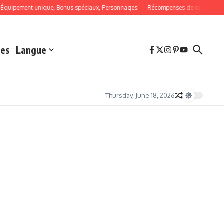
quipement unique, Bonus spéciaux, Personnages
Récompenses de connexion quoti
mes
Langue
Thursday, June 18, 2026