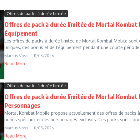
Offres de packs à durée limitée
Offres de pack à durée limitée de Mortal Kombat 
Équipement
Les offres de packs à durée limitée de Mortal Kombat Mobile sont 
uniques, des bonus et de l’équipement pendant une courte période.
Marcus Voss
11/03/2026
Read More
Offres de packs à durée limitée
Offres de pack à durée limitée de Mortal Kombat
Personnages
Mortal Kombat Mobile propose actuellement des offres de packs à 
bonus spéciaux et des personnages exclusifs. Ces packs sont conç
Marcus Voss
11/03/2026
Read More