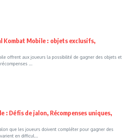
 Kombat Mobile : objets exclusifs,
 offrent aux joueurs la possibilité de gagner des objets et
 récompenses ...
e : Défis de jalon, Récompenses uniques,
alon que les joueurs doivent compléter pour gagner des
ient en difficul...