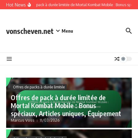
Skip to content
Hot News
Offres de pack à durée limitée de Mortal Kombat Mobile : Bonus spéciau
vonscheven.net
Menu
Offres de packs à durée limitée
Offres de pack à durée limitée de
Mortal Kombat Mobile : Bonus
spéciaux, Articles uniques, Équipement
Marcus Voss
11/03/2026
Récompenses de connexion