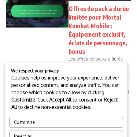
Offres de pack à durée
limitée pour Mortal
Kombat Mobile :
Équipement exclusif,
éclats de personnage,
bonus
Les offres de packs à durée
limitée de Mortal Kombat
We respect your privacy
Mobile présentent aux joueurs
Cookies help us improve your experience, deliver
des bundles promotionnels
personalized content, and analyze traffic. You can
uniques qui incluent du
matériel exclusif, des éclats de
choose which cookies to allow by clicking
personnages et divers bonus
Customize
. Click
Accept All
to consent or
Reject
de gam...
All
to decline non-essential cookies.
Marcus Voss
12/02/2026
Read More
Customize
1
2
3
4
5
Reject All