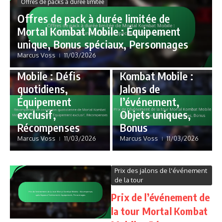
Offres de packs à durée limitée
quotidienne
Prix des jalons de
Offres de pack à durée limitée de
l'événement de la tour
Récompenses de
Mortal Kombat Mobile : Équipement
connexion
Prix de
unique, Bonus spéciaux, Personnages
quotidienne de
l’événement de
Marcus Voss
11/03/2026
Mortal Kombat
la tour Mortal
Mobile : Défis
Kombat Mobile :
quotidiens,
Jalons de
Équipement
l’événement,
exclusif,
Objets uniques,
Récompenses
Bonus
Marcus Voss
11/03/2026
Marcus Voss
11/03/2026
Prix des jalons de l'événement
de la tour
Prix de l’événement de
la tour Mortal Kombat