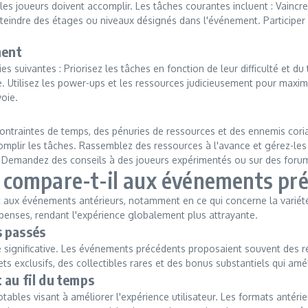
es joueurs doivent accomplir. Les tâches courantes incluent : Vaincre
Atteindre des étages ou niveaux désignés dans l'événement. Participer
ment
es suivantes : Priorisez les tâches en fonction de leur difficulté et
e. Utilisez les power-ups et les ressources judicieusement pour maximi
voie.
contraintes de temps, des pénuries de ressources et des ennemis coria
complir les tâches. Rassemblez des ressources à l'avance et gérez-
nt. Demandez des conseils à des joueurs expérimentés ou sur des for
compare-t-il aux événements pré
 aux événements antérieurs, notamment en ce qui concerne la variété e
penses, rendant l'expérience globalement plus attrayante.
s passés
e significative. Les événements précédents proposaient souvent des 
ts exclusifs, des collectibles rares et des bonus substantiels qui am
 au fil du temps
les visant à améliorer l'expérience utilisateur. Les formats antérieur