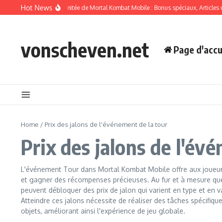
Skip to content
Hot News
 de pack à durée limitée de Mortal Kombat Mobile : Bonus spéciaux, Articles uniq
vonscheven.net
Page d'accu
Home
/
Prix des jalons de l'événement de la tour
Prix des jalons de l'év
L'événement Tour dans Mortal Kombat Mobile offre aux joueurs
et gagner des récompenses précieuses. Au fur et à mesure que 
peuvent débloquer des prix de jalon qui varient en type et en v
Atteindre ces jalons nécessite de réaliser des tâches spécifiqu
objets, améliorant ainsi l'expérience de jeu globale.