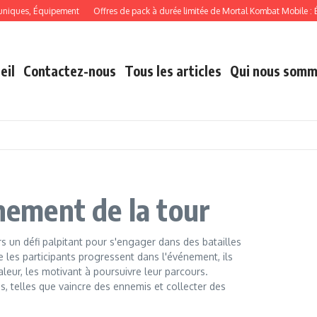
ues, Équipement
Offres de pack à durée limitée de Mortal Kombat Mobile : Équi
eil
Contactez-nous
Tous les articles
Qui nous som
énement de la tour
 un défi palpitant pour s'engager dans des batailles
les participants progressent dans l'événement, ils
aleur, les motivant à poursuivre leur parcours.
es, telles que vaincre des ennemis et collecter des