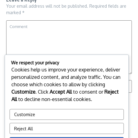
Your email address will not be published.
Required fields are
marked
*
We respect your privacy
Cookies help us improve your experience, deliver
personalized content, and analyze traffic. You can
choose which cookies to allow by clicking
Customize
. Click
Accept All
to consent or
Reject
All
to decline non-essential cookies.
Save my name, email, and website in this browser for the
next time I comment.
Customize
Reject All