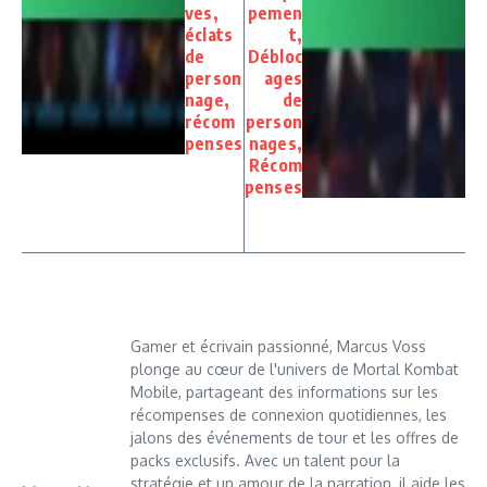
ves,
pemen
éclats
t,
de
Débloc
person
ages
nage,
de
récom
person
penses
nages,
Récom
penses
Gamer et écrivain passionné, Marcus Voss
plonge au cœur de l'univers de Mortal Kombat
Mobile, partageant des informations sur les
récompenses de connexion quotidiennes, les
jalons des événements de tour et les offres de
packs exclusifs. Avec un talent pour la
stratégie et un amour de la narration, il aide les