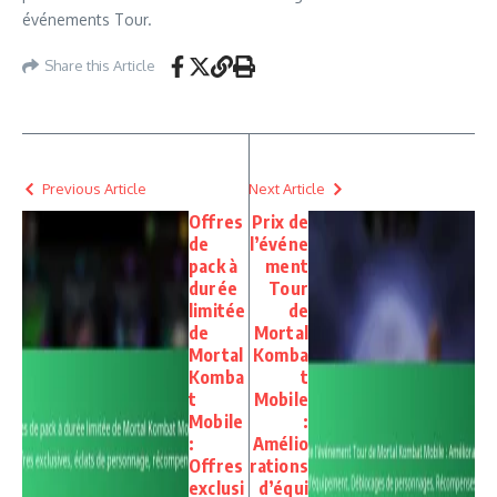
événements Tour.
Share this Article
Previous Article
Next Article
Offres
Prix de
de
l’événe
pack à
ment
durée
Tour
limitée
de
de
Mortal
Mortal
Komba
Komba
t
t
Mobile
Mobile
:
:
Amélio
Offres
rations
exclusi
d’équi