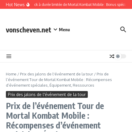
Skip to content
Hot News
Offres de pack à durée limitée de Mortal Kombat Mobile : Bonus spéciaux, A
vonscheven.net
Menu
Home
/
Prix des jalons de l'événement de la tour
/
Prix de
l’événement Tour de Mortal Kombat Mobile : Récompenses
d’événement spéciales, Équipement, Ressources
Prix des jalons de l'événement de la tour
Prix de l’événement Tour de
Mortal Kombat Mobile :
Récompenses d’événement